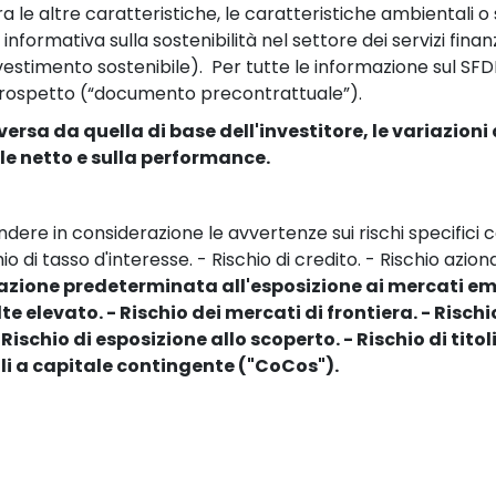
le altre caratteristiche, le caratteristiche ambientali o soc
ormativa sulla sostenibilità nel settore dei servizi finanzi
stimento sostenibile).  Per tutte le informazione sul SFDR
l Prospetto (“documento precontrattuale”).
ersa da quella di base dell'investitore, le variazion
le netto e sulla performance.
rendere in considerazione le avvertenze sui rischi specifici
hio di tasso d'interesse. - Rischio di credito. - Rischio azio
azione predeterminata all'esposizione ai mercati emer
elevato. - Rischio dei mercati di frontiera. - Rischio 
 Rischio di esposizione allo scoperto. - Rischio di titoli 
oli a capitale contingente ("CoCos").