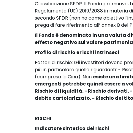
Classificazione SFDR: Il Fondo promuove, tra 
Regolamento (UE) 2019/2088 in materia di inf
secondo SFDR (non ha come obiettivo l'inve
prega di fare riferimento all’ annex B de
Il Fondo è denominato in una valuta div
effetto negativo sul valore patrimonia
Profilo di rischio e rischi intrinseci
Fattori di rischio: Gli investitori devono p
più in particolare quelle riguardanti: - Risc
(compresa la Cina). Non 
esiste una limit
emergenti potrebbe quindi essere a volte 
Rischio di liquidità. - Rischio derivati. -
debito cartolarizzato. - Rischio dei tit
RISCHI
Indicatore sintetico dei rischi