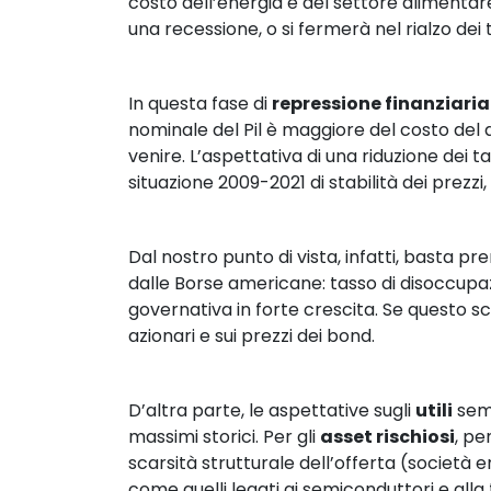
costo dell’energia e del settore alimentar
una recessione, o si fermerà nel rialzo dei 
In questa fase di 
repressione finanziaria
nominale del Pil è maggiore del costo del
venire. L’aspettativa di una riduzione dei 
situazione 2009-2021 di stabilità dei prezz
Dal nostro punto di vista, infatti, basta pr
dalle Borse americane: tasso di disoccupazio
governativa in forte crescita. Se questo 
azionari e sui prezzi dei bond.
D’altra parte, le aspettative sugli 
utili
 sem
massimi storici. Per gli 
asset rischiosi
, pe
scarsità strutturale dell’offerta (società
come quelli legati ai semiconduttori e alla 