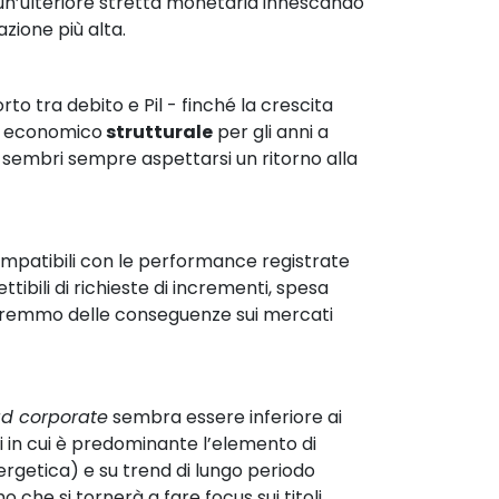
 un’ulteriore stretta monetaria innescando 
azione più alta.
porto tra debito e Pil - finché la crescita 
 
economico
 strutturale
 per gli anni a 
o sembri sempre aspettarsi un ritorno alla 
mpatibili con le performance registrate 
tibili di richieste di incrementi, spesa 
 avremmo delle conseguenze sui mercati 
d corporate
 sembra essere inferiore ai 
 in cui è predominante l’elemento di 
ergetica) e su trend di lungo periodo 
 che si tornerà a fare focus sui titoli 