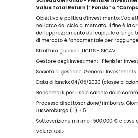
Scheda del Fondo - Plenisfer Investmen
Value Total Return (“Fondo” o “Comp
Obiettivo e politica d'investimento: L'obie
nell'arco del ciclo di mercato. Il fine è la
dell'apprezzamento del capitale a lungo te
di mercato è fondamentale per raggiungere
Struttura giuridica: UCITS - SICAV
Gestore degli investimenti: Plenisfer Inve
Società di gestione: Generali Investments
Data di lancio: 04/05/2020 (classe di az
Benchmark per il solo calcolo delle commi
Processo di sottoscrizione/rimborso: Giorno
Lussemburgo (T) + 5
Sottoscrizione minima:  500.000 € classe di 
Valuta: USD