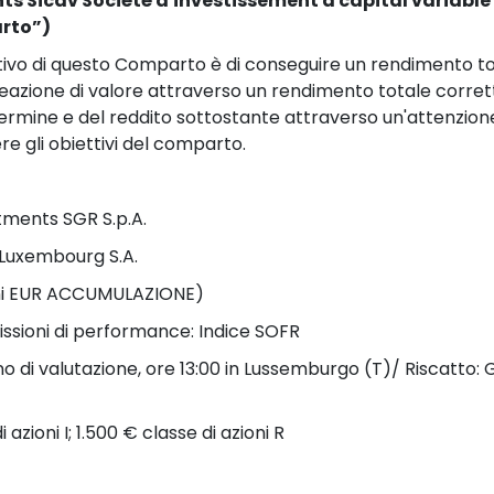
ts Sicav Société d'investissement à capital variabl
arto”)
ttivo di questo Comparto è di conseguire un rendimento tot
 creazione di valore attraverso un rendimento totale corretto
rmine e del reddito sottostante attraverso un'attenzione a
 gli obiettivi del comparto.
stments SGR S.p.A.
 Luxembourg S.A.
ioni EUR ACCUMULAZIONE)
ssioni di performance: Indice SOFR
 di valutazione, ore 13:00 in Lussemburgo (T)/ Riscatto: Gi
azioni I; 1.500 € classe di azioni R