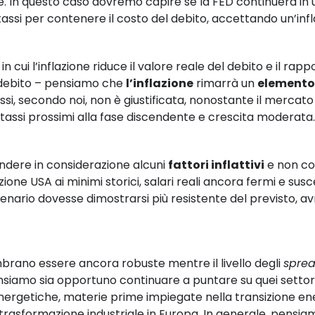
e. In questo caso dovremo capire se la FED continuerà in
tassi per contenere il costo del debito, accettando un’infl
 in cui l’inflazione riduce il valore reale del debito e il rap
 debito – pensiamo che 
l’inflazione
 rimarrà un 
elemento
tassi, secondo noi, non è giustificata, nonostante il mercat
i, tassi prossimi alla fase discendente e crescita moderata.
endere in considerazione alcuni 
fattori inflattivi
 e non co
ne USA ai minimi storici, salari reali ancora fermi e suscet
scenario dovesse dimostrarsi più resistente del previsto,
brano essere ancora robuste mentre il livello degli 
sprea
nsiamo sia opportuno continuare a puntare su quei settori
 energetiche, materie prime impiegate nella transizione en
trasformazione industriale in Europa. In generale, pensiamo