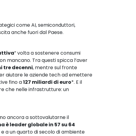
rategici come AI, semiconduttori,
scita anche fuori dal Paese.
attiva
” volta a sostenere consumi
 non mancano. Tra questi spicca l’aver
mi tre decenni
, mentre sul fronte
er aiutare le aziende tech ad emettere
ive fino a
127 miliardi di euro
*. E il
e che nelle infrastrutture: un
no ancora a sottovalutarne il
a è leader globale in 57 su 64
a e a un quarto di secolo di ambiente