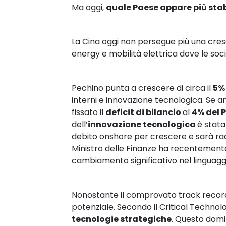
Ma oggi,
quale Paese appare più stabi
La Cina oggi non persegue più una cresci
energy e mobilità elettrica dove le soc
Pechino punta a crescere di circa il
5%
interni e innovazione tecnologica. Se a
fissato il
deficit di bilancio
al
4% del P
dell’
innovazione tecnologica
è stat
debito onshore per crescere e sarà radd
Ministro delle Finanze ha recentemente s
cambiamento significativo nel linguaggio
Nonostante il comprovato track record 
potenziale. Secondo il Critical Technolo
tecnologie strategiche
. Questo domi