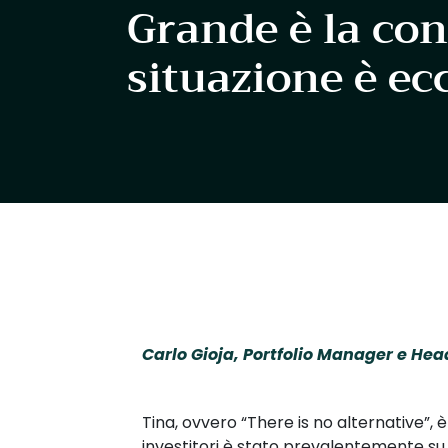
Grande è la conf
situazione è ec
Carlo Gioja, Portfolio Manager e He
Tina, ovvero “There is no alternative”, è
investitori è stato prevalentemente s