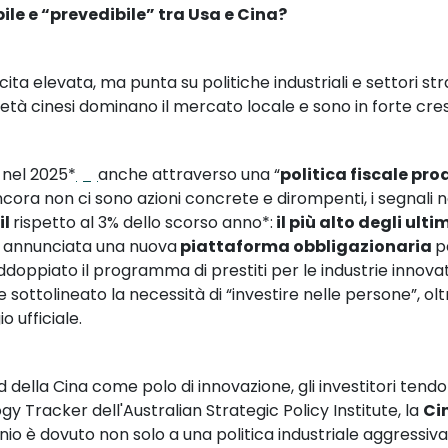
le e “prevedibile” tra Usa e Cina?
ta elevata, ma punta su politiche industriali e settori st
ietà cinesi dominano il mercato locale e sono in forte cre
nel 2025*
[2]
anche attraverso una “
politica fiscale pro
ncora non ci sono azioni concrete e dirompenti, i segnali
il
rispetto al 3% dello scorso anno*:
il più alto degli ulti
a annunciata una nuova
piattaforma obbligazionaria
p
oppiato il programma di prestiti per le industrie innovat
ottolineato la necessità di “investire nelle persone”, oltr
 ufficiale.
della Cina come polo di innovazione, gli investitori tendo
gy Tracker dell'Australian Strategic Policy Institute, la
Cin
nio è dovuto non solo a una politica industriale aggressiv