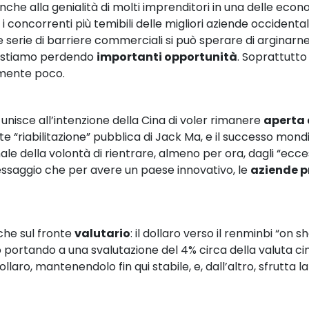
he alla genialità di molti imprenditori in una delle ec
, i concorrenti più temibili delle migliori aziende occident
e serie di barriere commerciali si può sperare di argina
n stiamo perdendo
importanti opportunità
. Soprattutto
lmente poco.
i unisce all’intenzione della Cina di voler rimanere
aperta 
nte “riabilitazione” pubblica di Jack Ma, e il successo m
le della volontà di rientrare, almeno per ora, dagli “ecces
essaggio che per avere un paese innovativo, le
aziende p
nche sul fronte
valutario
: il dollaro verso il renminbi “on
ortando a una svalutazione del 4% circa della valuta cine
ollaro, mantenendolo fin qui stabile, e, dall’altro, sfrutta l