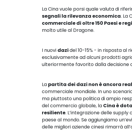
La Cina vuole porsi quale valuta di rife
segnali la rilevanza economica
. La
commerciale di oltre 150 Paesi e reg
molto utile al Dragone.
I nuovi
dazi
del 10-15% - in risposta al 
esclusivamente ad alcuni prodotti agric
ulteriormente favorito dalla decisione 
La
partita dei dazi non è ancora rea
commerciale mondiale. In uno scenario 
ma piuttosto una politica di ampio respir
del commercio globale, la
Cina è dot
resiliente
. L’integrazione delle supply c
paese al mondo. Se aggiungiamo un’evide
delle migliori aziende cinesi rimarrà al