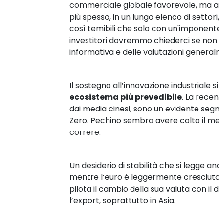
commerciale globale favorevole, ma anc
più spesso, in un lungo elenco di settori
così temibili che solo con un'imponent
investitori dovremmo chiederci se no
informativa e delle valutazioni genera
Il sostegno all’innovazione industriale s
ecosistema più prevedibile
. La rece
dai media cinesi, sono un evidente segna
Zero. Pechino sembra avere colto il m
correre.
Un desiderio di stabilità che si legge a
mentre l’euro è leggermente cresciuto p
pilota il cambio della sua valuta con il d
l’export, soprattutto in Asia.