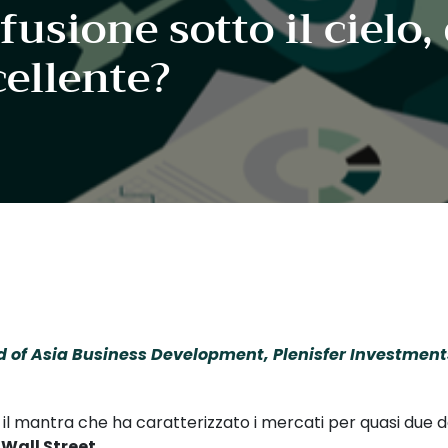
usione sotto il cielo,
cellente?
ad of Asia Business Development, Plenisfer Investmen
 il mantra che ha caratterizzato i mercati per quasi due dec
u
Wall Street
.