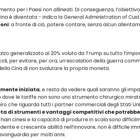
rimento per i Paesi non allineati. Di conseguenza, l’obiet
 Cina è diventata - indica la General Administration of Cus
ioni
: a fronte di ciò, potere contare, senza alcun allentam
rialzo generalizzato al 20% voluto da Trump su tutto l’impor
oli, per evitare, per ora, un’escalation della guerra com
della Cina di non svalutare la propria moneta.
lmente iniziata
, e resta da vedere quali saranno gli impat
dove le tariffe non sono uno strumento chirurgico mirato 
o che riguarda tutti i partner commerciali degli Stati Uniti
ata di strumenti e vantaggi competitivi che potreb
hain cinesi e la capacità di produrre in scala sono difficilm
nte e crescente abilità nell’innovare, non è difficile im
l’avanguardia per molti anni.