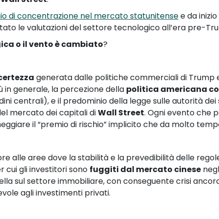
hio di concentrazione nel mercato statunitense
e da inizi
tato le valutazioni del settore tecnologico all’era pre-T
gica o il vento è cambiato
?
certezza
generata dalle politiche commerciali di Trump e,
iù in generale, la percezione della
politica americana c
ni centrali), e il predominio della legge sulle autorità dei 
el mercato dei capitali di
Wall Street
. Ogni evento che p
iare il “premio di rischio” implicito che da molto tempo t
avore alle aree dove la stabilità e la prevedibilità delle r
 cui gli investitori sono
fuggiti dal mercato cinese
negli
ella sul settore immobiliare, con conseguente crisi ancor
le agli investimenti privati.