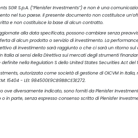
ments SGR S.p.A. (“Plenisfer Investments”) e non è una comunicazi
mento nel tuo paese. Il presente documento non costituisce un’offer
scritta e non costituisce la base di alcun contratto.
 aggiornate alla data specificata, possono cambiare senza preavvis
rta di alcun prodotto o servizio di investimento. La performanc
ivo di investimento sarà raggiunto o che ci sarà un ritorno sul ca
n Italia ai sensi della Direttiva sui mercati degli strumenti finanzi
e definite nella Regulation S dello United States Securities Act de
estments, autorizzata come società di gestione di OICVM in Italia,
 - CM: 15404 - LEI: 984500E9CB9BBCE3E272.
, salvo ove diversamente indicato, sono forniti da Plenisfer Investme
tto o in parte, senza espresso consenso scritto di Plenisfer Investm