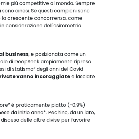
onomie più competitive al mondo. Sempre
ali sono cinesi. Se questi campioni sono
rne la crescente concorrenza, come
 in considerazione dell'asimmetria
al business
, e posizionata come un
ondiale di DeepSeek ampiamente ripreso
si di statismo” degli anni del Covid
rivate vanno incoraggiate
e lasciate
 shore” è praticamente piatto (-0,9%)
se da inizio anno*. Pechino, da un lato,
a discesa delle altre divise per favorire