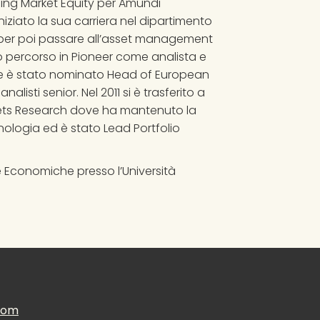
rging Market Equity per Amundi 
ziato la sua carriera nel dipartimento 
, per poi passare all’asset management 
suo percorso in Pioneer come analista e 
 è stato nominato Head of European 
listi senior. Nel 2011 si è trasferito a 
rkets Research dove ha mantenuto la 
ologia ed è stato Lead Portfolio 
e Economiche presso l’Università 
.com