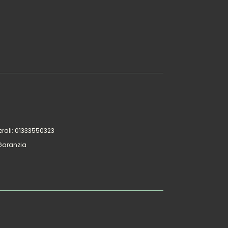
rali: 01333550323
 Garanzia