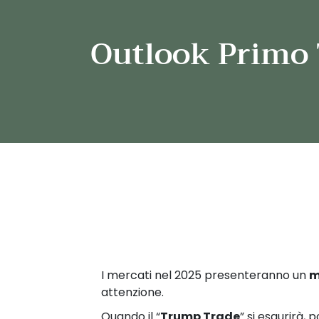
Outlook Primo 
I mercati nel 2025 presenteranno un
m
attenzione.
Quando il “
Trump Trade
” si esaurirà,