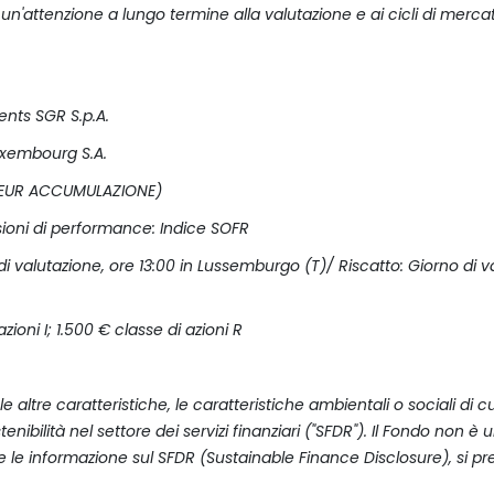
 un'attenzione a lungo termine alla valutazione e ai cicli di mer
ents SGR S.p.A.
uxembourg S.A.
ni EUR ACCUMULAZIONE)
sioni di performance: Indice SOFR
i valutazione, ore 13:00 in Lussemburgo (T)/ Riscatto: Giorno di v
ioni I; 1.500 € classe di azioni R
e altre caratteristiche, le caratteristiche ambientali o sociali di c
tenibilità nel settore dei servizi finanziari ("SFDR"). Il Fondo no
te le informazione sul SFDR (Sustainable Finance Disclosure), si pre