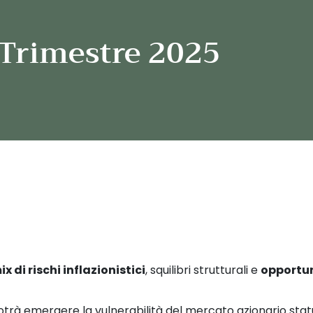
Trimestre 2025
ix di rischi inflazionistici
, squilibri strutturali e
opportun
 potrà emergere la vulnerabilità del mercato azionario stat