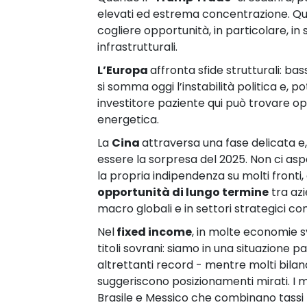
elevati ed estrema concentrazione. Qu
cogliere opportunità, in particolare, in
infrastrutturali.
L’Europa
affronta sfide strutturali: ba
si somma oggi l’instabilità politica e, 
investitore paziente qui può trovare op
energetica.
La
Cina
attraversa una fase delicata e,
essere la sorpresa del 2025. Non ci aspe
la propria indipendenza su molti fronti
opportunità di lungo termine
tra azi
macro globali e in settori strategici c
Nel
fixed income
, in molte economie s
titoli sovrani: siamo in una situazione p
altrettanti record - mentre molti bilanci
suggeriscono posizionamenti mirati. I 
Brasile e Messico che combinano tassi r