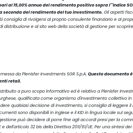
ri al 15,00% annuo del rendimento positivo sopra l'"Indice S
 a seconda del rendimento del tuo investimento.
Gli aspetti fis
i consiglia di rivolgersi al proprio consulente finanziario e al pr
 di distribuzione e al sito web della società di gestione per scopri
messa da Plenisfer Investments SGR S.p.A.
Questo documento è p
nti retail.
tribuito a puro scopo informativo ed è relativo a Plenisfer Inve
mburghese, qualificata come organismo d'investimento collettivo in
re qualsiasi decisione di investimento, si consiglia di leggere il PR
umenti sono disponibili in inglese e il KID in lingua locale sul se
 gestione può decidere di porre fine agli accordi presi per la co
e dell'articolo 32 bis della Direttiva 2011/61/UE. Per una sintesi dei d