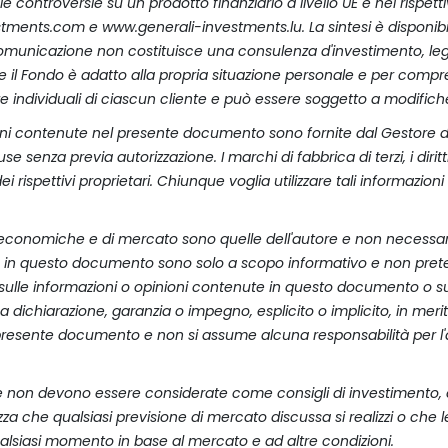
 le controversie su un prodotto finanziario a livello UE e nel rispett
tments.com e www.generali-investments.lu. La sintesi è disponibile
omunicazione non costituisce una consulenza d'investimento, legale
 il Fondo è adatto alla propria situazione personale e per comprende
e individuali di ciascun cliente e può essere soggetto a modifiche
ioni contenute nel presente documento sono fornite dal Gestore d
senza previa autorizzazione. I marchi di fabbrica di terzi, i diritti d
rispettivi proprietari. Chiunque voglia utilizzare tali informazioni si
 economiche e di mercato sono quelle dell'autore e non necessar
ute in questo documento sono solo a scopo informativo e non pre
sulle informazioni o opinioni contenute in questo documento o su
a dichiarazione, garanzia o impegno, esplicito o implicito, in meri
 presente documento e non si assume alcuna responsabilità per l'a
ne non devono essere considerate come consigli di investimento,
ezza che qualsiasi previsione di mercato discussa si realizzi o ch
lsiasi momento in base al mercato e ad altre condizioni.