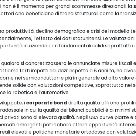
i non è il momento per grandi scommesse direzionali: la
 settori che beneficiano di trend strutturali come la transi
ssa produttività, declino demografico e crisi del modello t
potenzialmente, l’effetto dei dazi statunitensi. Le valutazi
portunità in aziende con fondamentali solidi soprattutto in
 qualora si concretizzassero le annunciate misure fiscali 
ttiamo forti impatti dai dazi: rispetto a 8 anni fa, ha div
, come nei semiconduttori e più in generale ad alto valore
ende solide con valutazioni competitive, soprattutto nei 
ome la robotica e l’automotive
viluppate, i
corporate bond
di alta qualità offrono profil
aradossale in cui la qualità dei bilanci pubblici è ai minimi 
 privati sono di elevata qualità. Negli USA curve piatte e t
mercati emergenti potrebbero offrire opportunità interess
eali elevati e politiche monetarie ortodosse con valutazi