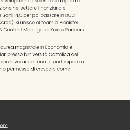
s Development e Sales. Laura opera da 
one nel settore finanziario e 
ys Bank PLC per poi passare in BCC 
ea). Si unisce al team di Plenisfer 
 & Content Manager di Kairos Partners 
Laurea magistrale in Economia e 
ari presso l’Università Cattolica del 
 ama lavorare in team e partecipare a 
hanno permesso di crescere come 
.com